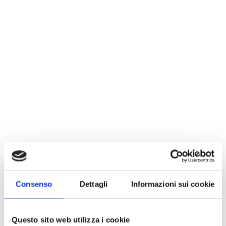
Camici chirurgici
I nostri camici sono classificati sia come
Dispositivi Medici di Classe I
sterile secondo il
Regolamento 2017/745
sia come
DPI di III
Categoria
secondo
Regolamento (UE)
2016/425
.
Teli chirurgici
Consenso
Dettagli
Informazioni sui cookie
Sistemi fissa tubi e cavi
Sacche per la raccolta di liquidi
Questo sito web utilizza i cookie