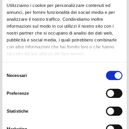
Teli non chirurgici
Utilizziamo i cookie per personalizzare contenuti ed
annunci, per fornire funzionalità dei social media e per
Coperture per apparecchiature
analizzare il nostro traffico. Condividiamo inoltre
Guaine copri strumenti
informazioni sul modo in cui utilizzi il nostro sito con i
nostri partner che si occupano di analisi dei dati web,
Tasche portastrumenti
pubblicità e social media, i quali potrebbero combinarle
Conferma operatore
con altre informazioni che hai fornito loro o che hanno
Protezioni per i pazienti durante le
sanitario
Le informazioni contenute in
raccolto dal tuo utilizzo dei loro servizi.
procedure cliniche
questa pagina sono destinate
esclusivamente agli operatori
Sistemi di sicurezza per la raccolta
Selezione
sanitari. Facendo clic sulla casella
di aghi, lame
Necessari
del
in basso confermi di essere un
consenso
operatore sanitario.
Sono un operatore
Preferenze
sanitario
Statistiche
Non sono un operatore
sanitario
Marketing