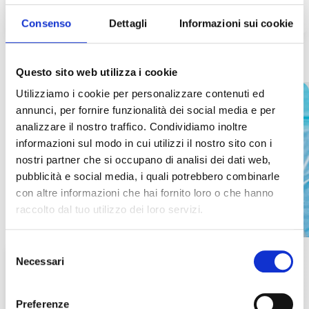
scopri di più
Consenso
Dettagli
Informazioni sui cookie
Questo sito web utilizza i cookie
Utilizziamo i cookie per personalizzare contenuti ed
annunci, per fornire funzionalità dei social media e per
analizzare il nostro traffico. Condividiamo inoltre
informazioni sul modo in cui utilizzi il nostro sito con i
nostri partner che si occupano di analisi dei dati web,
pubblicità e social media, i quali potrebbero combinarle
con altre informazioni che hai fornito loro o che hanno
raccolto dal tuo utilizzo dei loro servizi.
Selezione
Necessari
del
consenso
Pacchi Procedurali
Preferenze
Pacchi Procedurali monouso contenenti tutto il