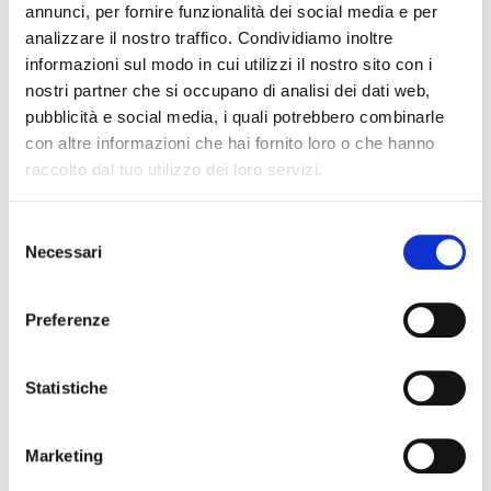
riduzione della propria impronta di carbonio
annunci, per fornire funzionalità dei social media e per
analizzare il nostro traffico. Condividiamo inoltre
mediante una serie di comportamenti
informazioni sul modo in cui utilizzi il nostro sito con i
strutturali e personali rivolti al
nostri partner che si occupano di analisi dei dati web,
raggiungimento della compensazione delle
pubblicità e social media, i quali potrebbero combinarle
emissioni di gas ad effetto serra associate
con altre informazioni che hai fornito loro o che hanno
alle attività dell’azienda.
raccolto dal tuo utilizzo dei loro servizi.
La società sta valutando la prospettiva di
Selezione
dotarsi delle strutture giuridiche e strutturali
Necessari
del
necessarie per la qualificazione di
«società
consenso
benefit»
.
Preferenze
Statistiche
Marketing