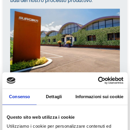
basi del nostro processo produttivo.
Consenso
Dettagli
Informazioni sui cookie
Questo sito web utilizza i cookie
Surgika
si impegna giornalmente nella
Utilizziamo i cookie per personalizzare contenuti ed